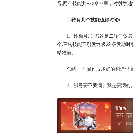
音;两个技能共+36命中率，对射手
二转有几个技能值得讨论:
1、终极弓加吗?这是二转争议
个:三转技能不引发终极;终极发动
精准箭。
总结一下:操作技术好的和追求
2、强弓要不要满。我是要满的
冒险岛
奇幻
Q版
也许，这就