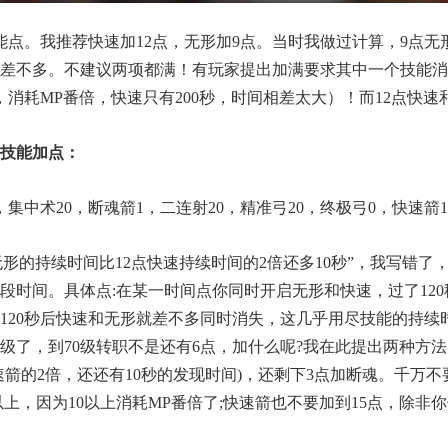
点。我推荐快速加12点，无形加9点。当时我做过计算，9点无形
就差不多。不建议两项都满！有玩家提出加满要求其中一个技能
，消耗MP番倍，快速只有200秒，时间相差太大）！而12点快
技能加点：
，集中术20，断魂箭1，二连射20，精准弓20，终极弓0，快速箭1
无形的持续时间比12点快速持续时间的2倍还多10秒”，我写错了，
段时间。具体点:在某一时间点你同时开启无形和快速，过了12
120秒后快速和无形就差不多同时消失，这几乎用尽技能的持续时
级了，到70级转职不是还有6点，加什么呢?我在此提出两种方法:
快速箭的2倍，还还有10秒的发现时间)，还剩下3点加断魂。千万
以上，因为10以上消耗MP番倍了;快速箭也不要加到15点，除