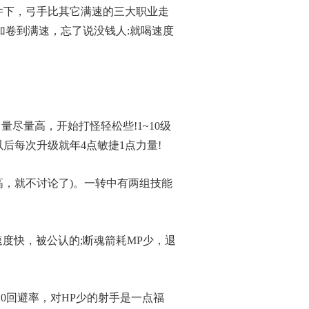
条件下，弓手比其它满速的三大职业走
人加卷到满速，忘了说没钱人:就喝速度
尽量高，开始打怪轻松些!1~10级
以后每次升级就年4点敏捷1点力量!
，就不讨论了)。一转中有两组技能
度快，被公认的;断魂箭耗MP少，退
0回避率，对HP少的射手是一点福