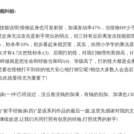
能纠纷:
技能说明:怪物近身也可发射箭，加满发动率47%，当怪物HP少于
、虽然近身无法攻击是射手突出的弱点，但三转有近距离攻击技能
47%，秒杀率10%，初步看起来很厉害，其实，你用小学学的乘
打100次才有4.7次把怪秒杀;(3)、后期打的怪，对我们物理伤害很高
样做就是把生命和经验当筹码!(4)、等级高了，打的怪大都是
是要在怪物打不到你的地方安心地打倒它呢?相信大多数人会选后
速度在此就显得尤为重要了!
谈(一)中己经说过，没点卷没钱的加满，有钱的别加。加满也130
"射手经验谈(四)"是该系列作品的最后一篇,这里先感谢对我的
,继续改进,让我们共同打照有创意的经验,打照优秀的射手!