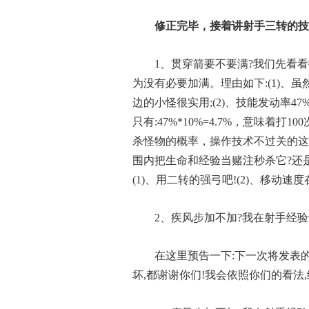
修正完毕，接着讲射手三转的技
1、贯穿箭要不要满?我们先看看
为没有必要加满。理由如下:(1)
边的小怪很实用;(2)、技能发动率
只有:47%*10%=4.7%，意味着
杀怪物的概率，操作技术不过关的这
围内把生命和经验当赌注秒杀它?还
(1)、用二转的强弓吧!(2)、移动
2、疾风步加不加?我在射手经验
在这里预告一下:下一次将发表的
坏,都谢谢你们!我会依照你们的看法