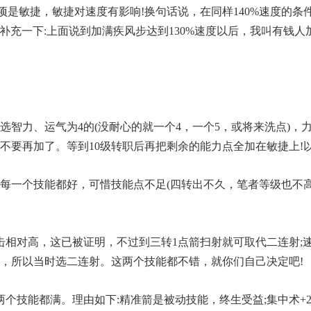
力项是敏捷，敏捷对速度有影响!换句话说，在同样140%速度的
，补充一下:上面说到加满疾风步达到130%速度以后，我叫有钱
智力、运气为4的(没耐心的就一个4，一个5，或将来洗点)，力量
就不要再加了。等到10级转职后再把剩余的能力点全加在敏捷上!
每一个技能都好，可惜技能点不足(四转出不久，笔者等级也不高
击相对高，这已被证明，不过到三转1点箭扫射就可取代二连射;速
，所以当时选二连射。这两个技能都不错，就你们自己决定吧!
个技能都满。理由如下:精准箭是被动技能，终生受益;集中术+2