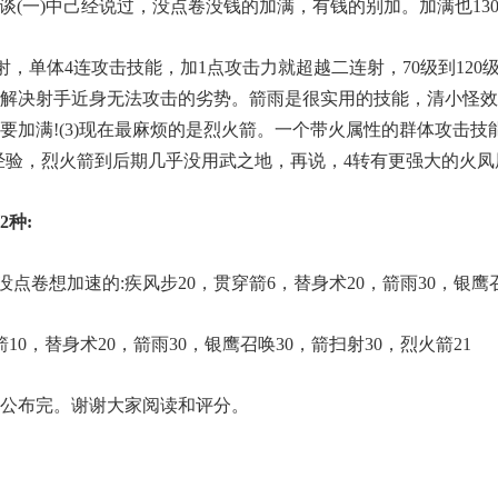
谈(一)中己经说过，没点卷没钱的加满，有钱的别加。加满也130
射，单体4连攻击技能，加1点攻击力就超越二连射，70级到120级
解决射手近身无法攻击的劣势。箭雨是很实用的技能，清小怪效
加满!(3)现在最麻烦的是烈火箭。一个带火属性的群体攻击技能
经验，烈火箭到后期几乎没用武之地，再说，4转有更强大的火凤
种:
点卷想加速的:疾风步20，贯穿箭6，替身术20，箭雨30，银鹰召
箭10，替身术20，箭雨30，银鹰召唤30，箭扫射30，烈火箭21
公布完。谢谢大家阅读和评分。