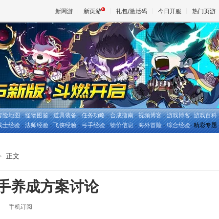
新网游
新页游
礼包/激活码
今日开服
热门页游
魔兽
天堂
冒险地图
-
怪物图鉴
-
道具装备
-
任务功略
-
合成指南
-
视频博客
-
游戏博客
-
游戏百科
王权与
战士经验
-
法师经验
-
飞侠经验
-
弓手经验
-
物价信息
-
海外冒险
-
综合经验
- 精彩专题 
>
正文
射手养成方案讨论
手机订阅