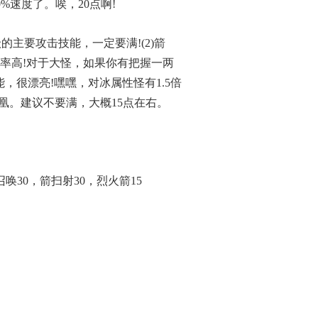
%速度了。唉，20点啊!
的主要攻击技能，一定要满!(2)箭
率高!对于大怪，如果你有把握一两
，很漂亮!嘿嘿，对冰属性怪有1.5倍
凰。建议不要满，大概15点在右。
唤30，箭扫射30，烈火箭15