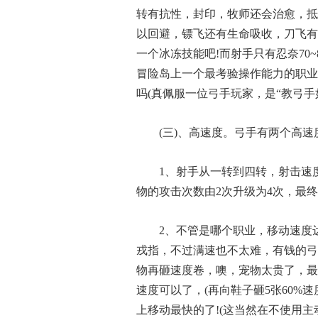
转有抗性，封印，牧师还会治愈，抵抗
以回避，镖飞还有生命吸收，刀飞有
一个冰冻技能吧!而射手只有忍奈70
冒险岛上一个最考验操作能力的职业
吗(真佩服一位弓手玩家，是“教弓
(三)、高速度。弓手有两个高速
1、射手从一转到四转，射击速
物的攻击次数由2次升级为4次，最终
2、不管是哪个职业，移动速度达
戎指，不过满速也不太难，有钱的弓
物再砸速度卷，噢，宠物太贵了，最便
速度可以了，(再向鞋子砸5张60%
上移动最快的了!(这当然在不使用