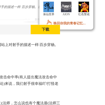
射手的描述一样:百步穿杨。射手更具
诛仙世界
诛仙世界
AION
AION
红色警戒
红色警戒
新闻导语
唤回你我的青春记忆...
唤回你我的青春记忆...
下载
网站上对射手的描述一样:百步穿杨。
攻击命中率(有人提出魔法攻击命中
论)来说，我们射手很幸福吖!打怪老
);法师，怎么说也有个魔法盾(法师三