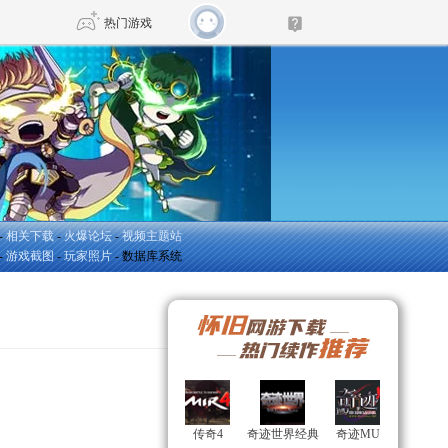
热门游戏
DNF
传奇4
剑网3旗舰版
新天龙八部
-
相关下载
-
火爆论坛
-
视频主题站
自由
诛仙世界
新仙侠5
-
游戏截图
-
玩家照片
- 数据库系统
神评论
0
传奇4
传奇4
奇迹世界经典
奇迹世界经典
奇迹MU
奇迹MU