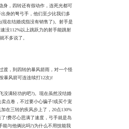
侠有隐身，四转还有假动作，连死光都可
手出身的弩弓手，他们至少比我们多
脱(现在结婚戎指没有销售了)。射手是
速没112%以上跳跃力的射手能跳射
它就不多说了。
为过渡，到四转的暴风箭雨，对一个怪
暴风箭可连连续打12次)!
飞没满轻功的吧?)。现在虽然没结婚
卖点卷，不过要小心骗子!或买个宠
在三转的疾风步上了，20点130%
策了!费尽心思满了速度，弓手就是岛
手能与他俩比吗?)为什么不用技能我