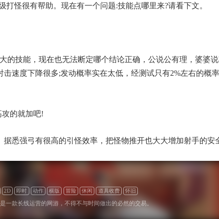
越级打怪很有帮助。现在有一个问题:技能点哪里来?请看下文。
最大的技能，现在也无法断定哪个结论正确，公说公有理，婆婆说
时射击速度下降很多;发动概率实在太低，经测试只有2%左右的概
高攻的就加吧!
。据悉强弓有很高的引怪效率，把怪物推开也大大增加射手的安
2D
即时
动作
横版
冒险
休闲
道具收费
怀旧
是一款长线运营的网游，不得不与时间做出的必然的交易。