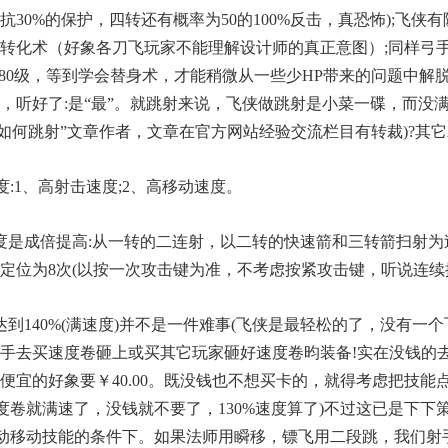
30%的保护，四转还有概率为50的100%反击，真恐怖);飞
转化术（好象各刀飞玩家不能理解设计师的真正意图）;同样弓
~80级，等到学会替身术，才能稍微从一些少HP带来的问题中解
，听好了:是“最”。就跳射来说，飞侠做跳射是小菜一碟，而没满
手如何跳射”文章作者，文章在官方网站经验交流栏目有转裁)?其
度:1、高射击速度;2、高移动速度。
度是成倍提高:从一转的二连射，以二转的快速箭和三转箭扫射
定位为8次(以按一次攻击键为准，不考虑按紧攻击键，听说连续按
到140%(满速度)并不是一件难事(飞侠是最轻松的了，没有一个
手去买速度卷砸上或买其它玩家砸好速度卷昀装备!实在没钱的去
宜的好象要￥40.00。既没钱也不想买卡的，就得考虑把技能点加
速度卷就满速了，没钱就不要了，130%速度算了)不过这已是下下
主动移动技能的条件下。如果法师用瞬移，镖飞用二段跳，我们射