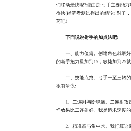
们移动最快呢?理由是:弓手主要能
得快(经笔者测试得出的结论)!对了
药吧!
下面说说射手的加点法吧!
一、能力值篇。创建角色就最好选
的新手把力量加到15，敏捷加到25
二、技能点篇。弓手一至三转的
很有争议:
1、二连射与断魂箭。二连射攻
怪效果比二连射好。我是追求速度的
2、精准箭与集中术。我打算这两