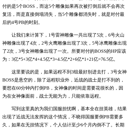
付的是5个BOSS，而这5个雕像如果再次被打倒后就不会再次
复活，而是直接倒塌消失，当5个雕像都消失时，就是对付最
后的4号PB的时刻。
让我们来计算下，1号雷神雕像一共出现了5次，6号火山
神雕像出现了4次，2号火鹰雕像出现了3次，5号冰鹰雕像出现
了2次，3号女神雕像出现了一次。所要对付的BOSS的HP应该
为：3亿*5+3亿*4+4.5亿*3+4.5亿*2+6亿*1+21亿=76.5亿。
这里要说的是，如果远程不到3组最好别进去打，3号女神
BOSS是悬空的，除了远程职业外，近战的战士是打不到的，
要想在60分钟内打倒PB，女神像的时间是需要花很长的，因
为在女神像面前，战士无能为力，只能依靠远程。
写到这里真的为我们国服担忧啊，基本全在挂英雄，结果
出现了近战无法发挥的这个情况，不晓得国服要倒PB需要多
久，如果在无挂情况下，个人估计至少6个月内倒不了。长期